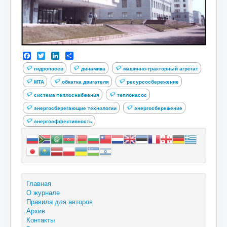
Facebook
Twitter
LinkedIn
Share
гидропосев
динамика
машинно-тракторный агрегат
МТА
обкатка двигателя
ресурсосбережение
система теплоснабжения
теплонасос
энергосберегающие технологии
энергосбережение
энергоэффективность
Главная
О журнале
Правила для авторов
Архив
Контакты