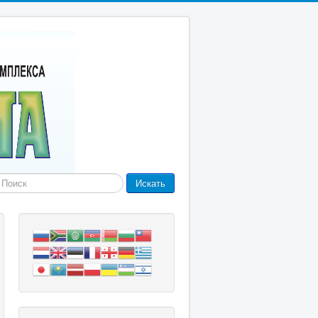
айти
Искать