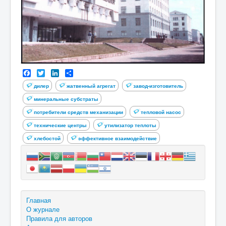
Facebook
Twitter
LinkedIn
Share
дилер
жатвенный агрегат
завод-изготовитель
минеральные субстраты
потребители средств механизации
тепловой насос
технические центры
утилизатор теплоты
хлебостой
эффективное взаимодействие
Главная
О журнале
Правила для авторов