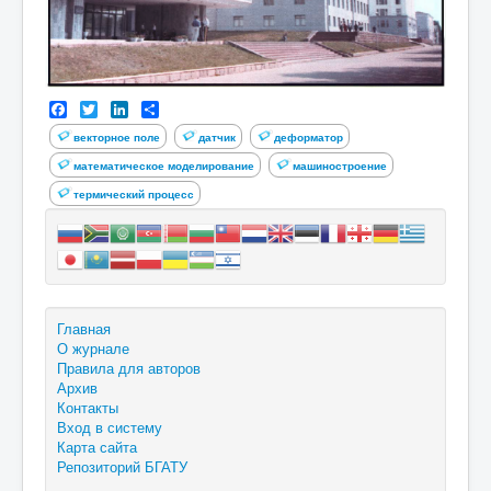
Facebook
Twitter
LinkedIn
Share
векторное поле
датчик
деформатор
математическое моделирование
машиностроение
термический процесс
Главная
О журнале
Правила для авторов
Архив
Контакты
Вход в систему
Карта сайта
Репозиторий БГАТУ